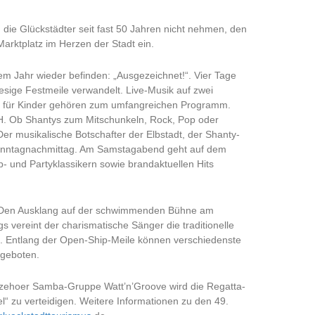
die Glückstädter seit fast 50 Jahren nicht nehmen, den
 Marktplatz im Herzen der Stadt ein.
em Jahr wieder befinden: „Ausgezeichnet!“. Vier Tage
esige Festmeile verwandelt. Live-Musik auf zwei
te für Kinder gehören zum umfangreichen Programm.
H. Ob Shantys zum Mitschunkeln, Rock, Pop oder
 musikalische Botschafter der Elbstadt, der Shanty-
m Sonntagnachmittag. Am Samstagabend geht auf dem
p- und Partyklassikern sowie brandaktuellen Hits
16 Den Ausklang auf der schwimmenden Bühne am
vereint der charismatische Sänger die traditionelle
 Entlang der Open-Ship-Meile können verschiedenste
ngeboten.
 Itzehoer Samba-Gruppe Watt’n’Groove wird die Regatta-
l“ zu verteidigen. Weitere Informationen zu den 49.