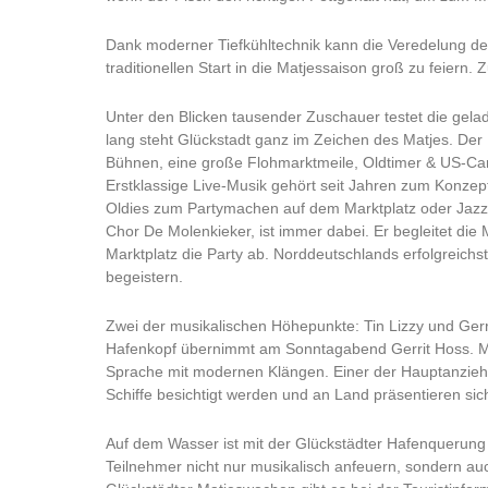
Dank moderner Tiefkühltechnik kann die Veredelung des
traditionellen Start in die Matjessaison groß zu feiern.
Unter den Blicken tausender Zuschauer testet die gela
lang steht Glückstadt ganz im Zeichen des Matjes. Der
Bühnen, eine große Flohmarktmeile, Oldtimer & US-Ca
Erstklassige Live-Musik gehört seit Jahren zum Konz
Oldies zum Partymachen auf dem Marktplatz oder Jazz 
Chor De Molenkieker, ist immer dabei. Er begleitet d
Marktplatz die Party ab. Norddeutschlands erfolgreichs
begeistern.
Zwei der musikalischen Höhepunkte: Tin Lizzy und Ge
Hafenkopf übernimmt am Sonntagabend Gerrit Hoss. Mit 
Sprache mit modernen Klängen. Einer der Hauptanzieh
Schiffe besichtigt werden und an Land präsentieren si
Auf dem Wasser ist mit der Glückstädter Hafenquerung 
Teilnehmer nicht nur musikalisch anfeuern, sondern auc