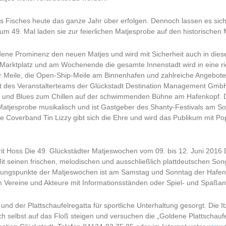
 Fisches heute das ganze Jahr über erfolgen. Dennoch lassen es sich 
 Zum 49. Mal laden sie zur feierlichen Matjesprobe auf den historischen
dene Prominenz den neuen Matjes und wird mit Sicherheit auch in dies
 Marktplatz und am Wochenende die gesamte Innenstadt wird in eine ri
r Meile, die Open-Ship-Meile am Binnenhafen und zahlreiche Angebo
ept des Veranstalterteams der Glückstadt Destination Management Gmb
und Blues zum Chillen auf der schwimmenden Bühne am Hafenkopf. Der
ie Matjesprobe musikalisch und ist Gastgeber des Shanty-Festivals a
te Coverband Tin Lizzy gibt sich die Ehre und wird das Publikum mit Po
rrit Hoss Die 49. Glückstädter Matjeswochen vom 09. bis 12. Juni 20
seinen frischen, melodischen und ausschließlich plattdeutschen Songs 
ungspunkte der Matjeswochen ist am Samstag und Sonntag der Hafen.
ch Vereine und Akteure mit Informationsständen oder Spiel- und Spaßa
und der Plattschaufelregatta für sportliche Unterhaltung gesorgt. Die
h selbst auf das Floß steigen und versuchen die „Goldene Plattschaufe