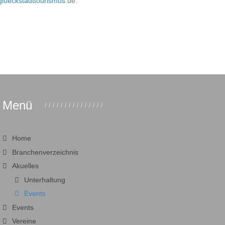
lueckstadttourismus
.de.
Menü
Home
Branchenverzeichnis
Akuelles
Unterhaltung
Events
Events
Vereine