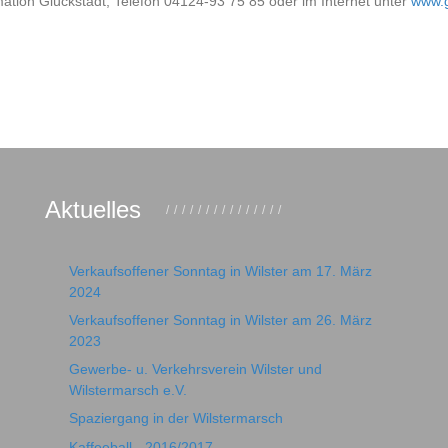
mation Glückstadt, Telefon 04124-93 75 85 oder im Internet unter
www.g
Aktuelles
Verkaufsoffener Sonntag in Wilster am 17. März
2024
Verkaufsoffener Sonntag in Wilster am 26. März
2023
Gewerbe- u. Verkehrsverein Wilster und
Wilstermarsch e.V.
Spaziergang in der Wilstermarsch
Kaffeeball - 2016/2017