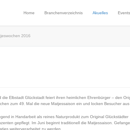
Home
Branchenverzeichnis
Akuelles
Event
jeswochen 2016
die Elbstadt Glückstadt feiert ihren heimlichen Ehrenbürger – den Orig
ochen zum 49. Mal die neue Matjessaison ein und locken Besucher au
end in Handarbeit als reines Naturprodukt zum Original Glückstädter M
uzenten gepflegt. Im Juni beginnt traditionell die Matjessaison. Gefang
tjes weiterverarbeitet zu werden.