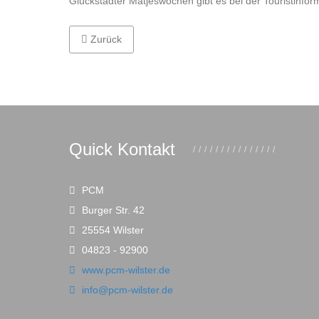
Glückstädter Matjeswochen gibt es bei der Touristinfor
Vorheriger Beitrag: Willkommen „Zum Wackinger“
Zurück
Quick Kontakt
PCM
Burger Str. 42
25554 Wilster
04823 - 92900
www.pcm-wilster.de
info@pcm-wilster.de