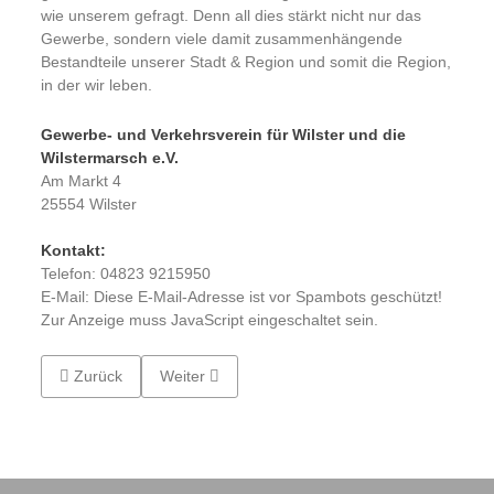
wie unserem gefragt. Denn all dies stärkt nicht nur das
Gewerbe, sondern viele damit zusammenhängende
Bestandteile unserer Stadt & Region und somit die Region,
in der wir leben.
Gewerbe- und Verkehrsverein für Wilster und die
Wilstermarsch e.V.
Am Markt 4
25554 Wilster
Kontakt:
Telefon: 04823 9215950
E-Mail:
Diese E-Mail-Adresse ist vor Spambots geschützt!
Zur Anzeige muss JavaScript eingeschaltet sein.
Vorheriger Beitrag: Verkaufsoffener Sonntag in Wilster am 26
Nächster Beitrag: Spaziergang in der Wilsterma
Zurück
Weiter