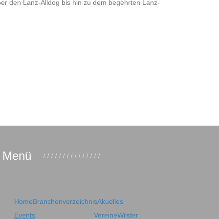
ber den Lanz-Alldog bis hin zu dem begehrten Lanz-
Menü
Home
Branchenverzeichnis
Akuelles
Events
Vereine
Wilster