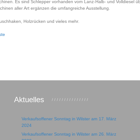
chinen. Es sind Schlepper vorhanden vom Lanz-Halb- und Volldiesel ü
hinen aller Art ergänzen die umfangreiche Ausstellung.
uschhaken, Holzrücken und vieles mehr.
ste
Aktuelles
Verkaufsoffener Sonntag in Wilster am 17. März
2024
Verkaufsoffener Sonntag in Wilster am 26. März