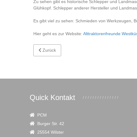
Zu sehen gibt es historische Schlepper und Landmas
Glühkopf. Schlepper anderer Hersteller und Landmasc
Es gibt viel zu sehen: Schmieden von Werkzeugen, B
Hier geht es zur Website:
Alttraktorenfreunde Westkü
Vorheriger Beitrag: Kaffeeball - 2016/2017
Zurück
Quick Kontakt
PCM
Burger Str. 42
25554 Wilster