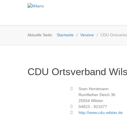
Aktuelle Seite:
Startseite
Vereine
CDU Ortsverba
CDU Ortsverband Wils
Adresse
Sven Horstmann
Rumflether Deich 36
25554 Wilster
Telefon
04823 - 921077
Website
http://www.cdu-wilster.de