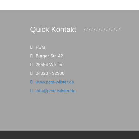
Quick Kontakt
PCM
Burger Str. 42
25554 Wilster
04823 - 92900
www.pcm-wilster.de
info@pcm-wilster.de