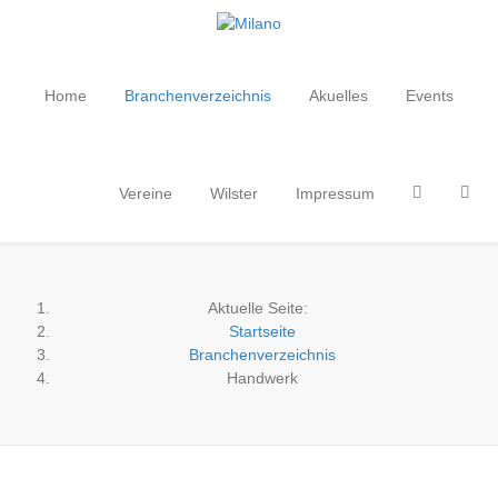
Home
Branchenverzeichnis
Akuelles
Events
Vereine
Wilster
Impressum
Aktuelle Seite:
Startseite
Branchenverzeichnis
Handwerk
· Handel - Handwerk - Dienstleistungen ·
· Service und Qualität aus der Region ·
· Branchenverzeichnis ·