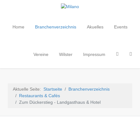
Home
Branchenverzeichnis
Akuelles
Events
Vereine
Wilster
Impressum
Aktuelle Seite:
Startseite
Branchenverzeichnis
Restaurants & Cafés
Zum Dückerstieg - Landgasthaus & Hotel
· Handel - Handwerk - Dienstleistungen ·
· Service und Qualität aus der Region ·
· Branchenverzeichnis ·