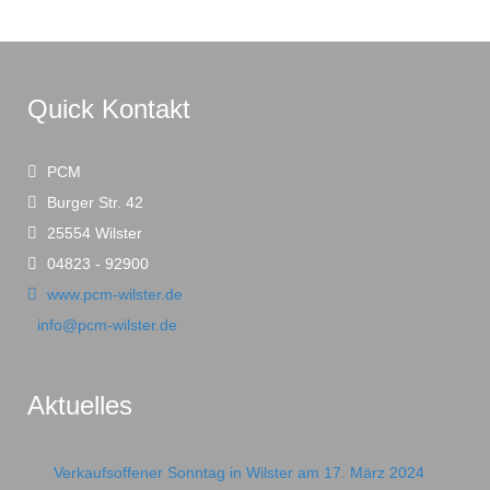
Quick Kontakt
PCM
Burger Str. 42
25554 Wilster
04823 - 92900
www.pcm-wilster.de
info@pcm-wilster.de
Aktuelles
Verkaufsoffener Sonntag in Wilster am 17. März 2024